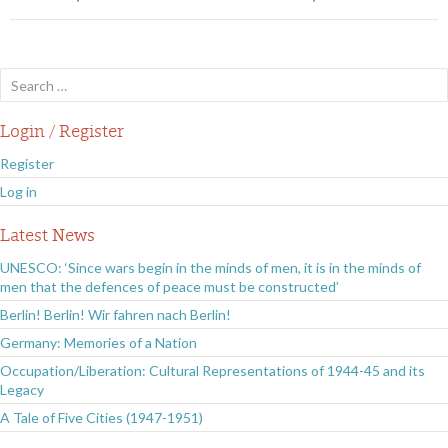
Search
for:
Login / Register
Register
Log in
Latest News
UNESCO: ‘Since wars begin in the minds of men, it is in the minds of
men that the defences of peace must be constructed’
Berlin! Berlin! Wir fahren nach Berlin!
Germany: Memories of a Nation
Occupation/Liberation: Cultural Representations of 1944-45 and its
Legacy
A Tale of Five Cities (1947-1951)